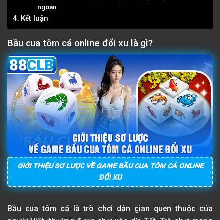
ngoan
Kết luận
Bầu cua tôm cá online đổi xu là gì?
GIỚI THIỆU SƠ LƯỢC VỀ GAME BẦU CUA TÔM CÁ ONLINE
ĐỔI XU
Bầu cua tôm cá là trò chơi dân gian quen thuộc của