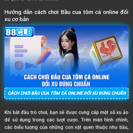
Hướng dẫn cách chơi Bầu cua tôm cá online đổi
xu cơ bản
CÁCH CHƠI BẦU CUA TÔM CÁ ONLINE ĐỔI XU ĐÚNG CHUẨN
Khi bắt đầu trò chơi, bạn sẽ được cung cấp một số xu ảo
để sử dụng trong các lượt cược. Trên màn hình chính,
các biểu tượng của những con vật quen thuộc như bầu,