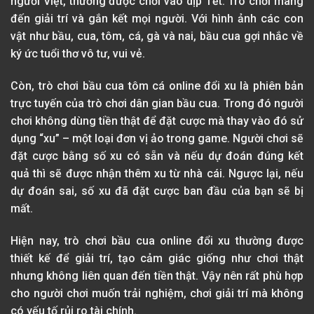
người Việt, thường được chơi vào dịp Tết. Trò chơi mang
đến giải trí và gắn kết mọi người. Với hình ảnh các con
vật như bầu, cua, tôm, cá, gà và nai, bầu cua gợi nhắc về
ký ức tuổi thơ vô tư, vui vẻ.
Còn, trò chơi bầu cua tôm cá online đổi xu là phiên bản
trực tuyến của trò chơi dân gian bầu cua. Trong đó người
chơi không dùng tiền thật để đặt cược mà thay vào đó sử
dụng “xu” – một loại đơn vị ảo trong game. Người chơi sẽ
đặt cược bằng số xu có sẵn và nếu dự đoán đúng kết
quả thì sẽ được nhận thêm xu từ nhà cái. Ngược lại, nếu
dự đoán sai, số xu đã đặt cược ban đầu của bạn sẽ bị
mất.
Hiện nay, trò chơi bầu cua online đổi xu thường được
thiết kế để giải trí, tạo cảm giác giống như chơi thật
nhưng không liên quan đến tiền thật. Vậy nên rất phù hợp
cho người chơi muốn trải nghiệm, chơi giải trí mà không
có yếu tố rủi ro tài chính.