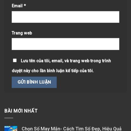
Email
*
Trang web
Lưu tên của tôi, email, và trang web trong trình
duyệt này cho lần bình luận kế tiếp của tôi.
BÀI MỚI NHẤT
Chọn Số May Mắn- Cách Tìm Số Đẹp, Hiệu Quả