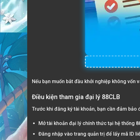
Nếu bạn muốn bắt đầu khởi nghiệp không vốn và
Điều kiện tham gia đại lý 88CLB
Trước khi đăng ký tài khoản, bạn cần đảm bảo 
Mở tài khoản đại lý chính thức tại hệ thống 
Đăng nhập vào trang quản trị để lấy mã ID liê