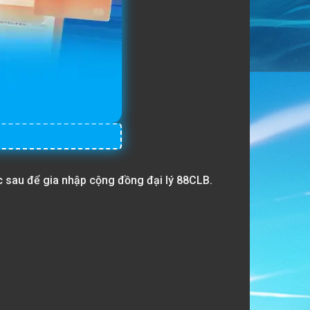
c sau để gia nhập cộng đồng đại lý 88CLB.