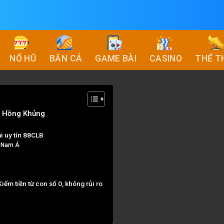
NỔ HŨ
BẮN CÁ
GAME BÀI
CASINO
THỂ T
a Hồng Khủng
i uy tín 88CLB
g Nam Á
ếm tiền từ con số 0, không rủi ro