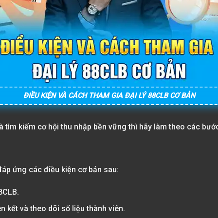
ĐIỀU KIỆN VÀ CÁCH THAM GIA ĐẠI LÝ 88CLB CƠ BẢN
 tìm kiếm cơ hội thu nhập bền vững thì hãy làm theo các bướ
đáp ứng các điều kiện cơ bản sau:
88CLB.
n kết và theo dõi số liệu thành viên.