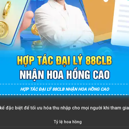
HỢP TÁC ĐẠI LÝ 88CLB NHẬN HOA HỒNG CAO
ế đặc biệt để tối ưu hóa thu nhập cho mọi người khi tham gia
Tỷ lệ hoa hồng