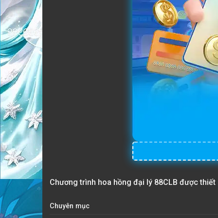
Chương trình hoa hồng đại lý 88CLB được thiết k
Chuyên mục