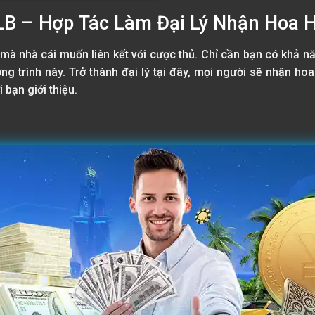
LB – Hợp Tác Làm Đại Lý Nhận Hoa
n mà nhà cái muốn liên kết với cược thủ. Chỉ cần bạn có khả 
g trình này. Trở thành đại lý tại đây, mọi người sẽ nhận ho
 bạn giới thiệu.