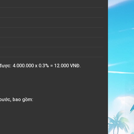
 được: 4.000.000 x 0.3% = 12.000 VNĐ.
 bước, bao gồm: