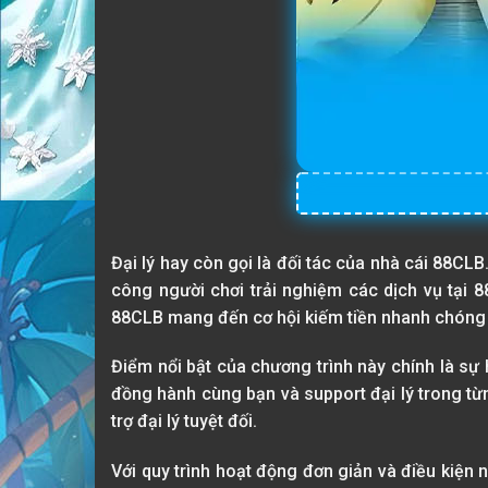
Đại lý hay còn gọi là đối tác của nhà cái 88CL
công người chơi trải nghiệm các dịch vụ tại 
88CLB mang đến cơ hội kiếm tiền nhanh chóng 
Điểm nổi bật của chương trình này chính là sự 
đồng hành cùng bạn và support đại lý trong từ
trợ đại lý tuyệt đối.
Với quy trình hoạt động đơn giản và điều kiện